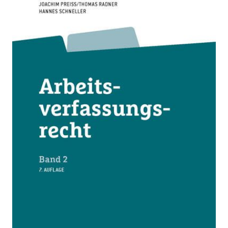
Kollektive Rechtsgestaltung, allgemeine
Bestimmungen und Organisationsrecht
Von
Joachim Preiss
,
Hannes Caroly Schneller
,
Walter
J. Pfeil
,
Thomas Radner
,
Elias Felten
Verlag: ÖGB Verlag
26.05.2026
Buch
992 Seiten
Hardcover
ISBN: 978-3-99046-
751-0
Bibliografische Daten
Autor:innenbeschreibung