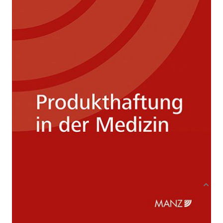
Von
Anna Maria Stelzer
Verlag: MANZ Verlag
05.08.2020
Wien
Buch
172 Seiten
Softcover
ISBN: 978-3-21409775-
2
Bibliografische Daten
Autor:innenbeschreibung
Produktbeschreibung
Der
Medizinproduktebereich
ist geprägt von
einer umfassenden Produktvielfalt. Mit