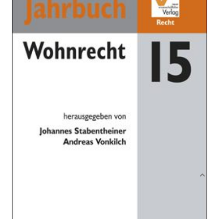
Zur Wunschliste hinzufügen
Jahrbuch 2015
Verlag: NWV
02.04.2015
Buch
153 Seiten
kartoniert
ISBN: 978-3-7083-
1029-9
Bibliografische Daten
Produktbeschreibung
Das Jahrbuch 2015 zeichnet die
wohnrechtlichen Geschehnisse und