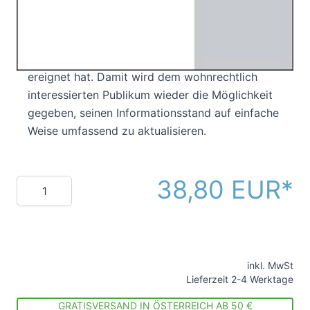
Entwicklungen des abgelaufenen Jahres nach. In
sieben Beträgen wird in komprimierter Weise
aufgearbeitet, was sich auf diesem Rechtsgebiet
in Judikatur, Schrifttum und Gesetzgebung
ereignet hat. Damit wird dem wohnrechtlich
interessierten Publikum wieder die Möglichkeit
gegeben, seinen Informationsstand auf einfache
Weise umfassend zu aktualisieren.
38,80 EUR
Menge
inkl. MwSt
Lieferzeit 2-4 Werktage
GRATISVERSAND IN ÖSTERREICH AB 50 €