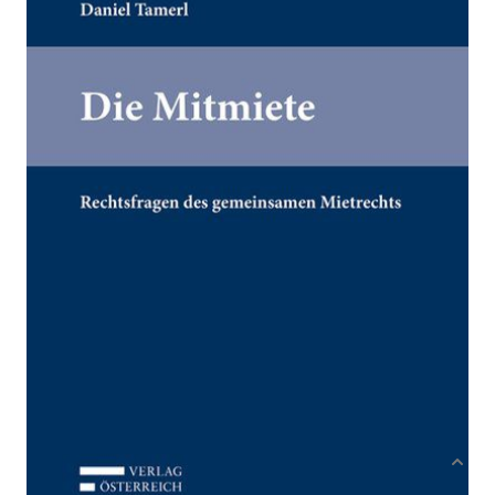
Rechtsfragen des gemeinsamen Mietrechts
Von
Tamerl Daniel
Verlag: Österreich
21.08.2017
Buch
312 Seiten
kartoniert
ISBN: 978-3-7046-
7767-9
Bibliografische Daten
Autor:innenbeschreibung
Produktbeschreibung