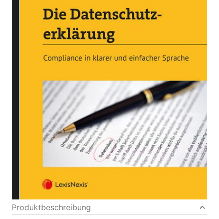
Compliance in klarer und einfacher Sprache
Von
Stefan Knotzer
,
Daniel Leisser
Verlag: LexisNexis ARD
10.01.2020
ORAC
Buch
256 Seiten
Softcover
ISBN: 978-3-
70077502-7
Inhaltsverzeichnis
Bibliografische Daten
Autor:innenbeschreibung
Produktbeschreibung