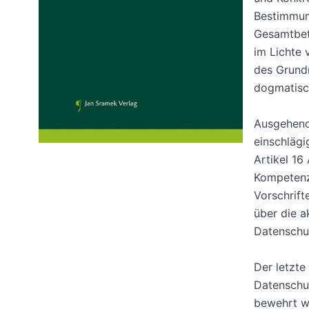
Bestimmun
Gesamtbet
im Lichte 
des Grund
dogmatisch
Ausgehend
einschlägi
Artikel 16
Kompetenz
Vorschrift
über die a
Datenschu
Der letzte
Datenschu
bewehrt we