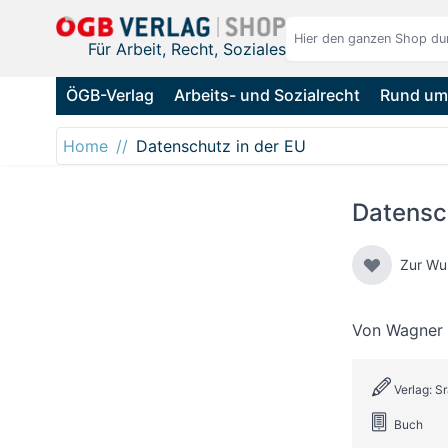
Direkt zum Inhalt
Für Arbeit, Recht, Soziales
ÖGB-Verlag
Arbeits- und Sozialrecht
Rund um 
Home
Datenschutz in der EU
Datensc
Zur Wu
Von
Wagner 
Verlag: S
Buch