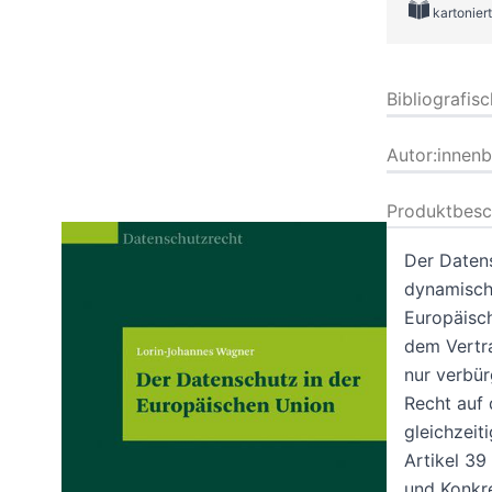
kartoniert
Bibliografis
Autor:innen
Produktbesc
Der Datens
dynamisch
Europäisch
dem Vertr
nur verbür
Recht auf
gleichzeit
Artikel 3
und Konkre