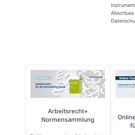
Instrumen
Abschluss
Datenschut
Arbeitsrecht+
Onlin
Normensammlung
f