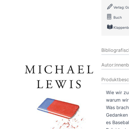
Verlag: 
Buch
Klappenb
Bibliografis
Autor:innen
Produktbesc
Wie wir z
warum wir 
Was brach
Gedanken 
es Basebal