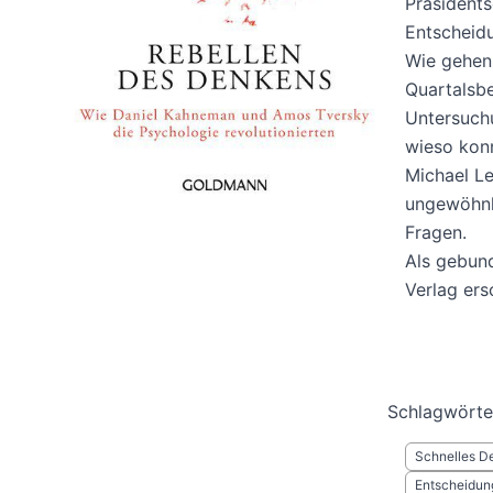
Präsidents
Entscheidu
Wie gehen 
Quartalsbe
Untersuch
wieso konn
Michael Le
ungewöhnli
Fragen.
Als gebun
Verlag ers
Schlagwörte
Schnelles D
Entscheidun