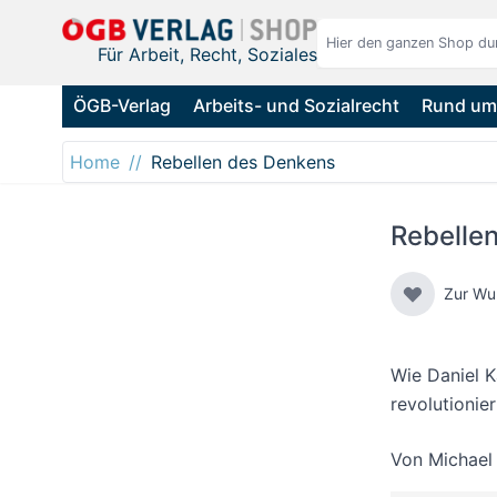
Direkt zum Inhalt
Für Arbeit, Recht, Soziales
ÖGB-Verlag
Arbeits- und Sozialrecht
Rund um 
Home
Rebellen des Denkens
Rebelle
Zur Wu
Wie Daniel 
revolutionie
Von
Michael