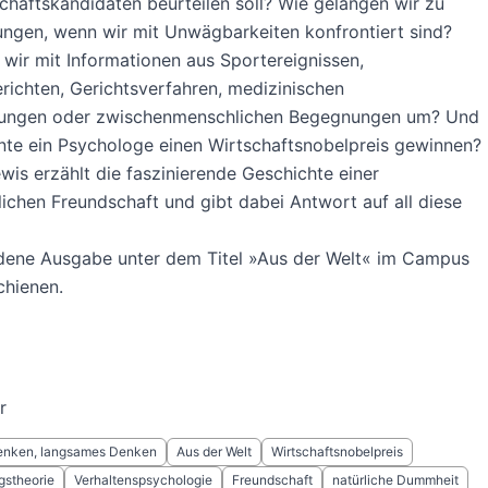
chaftskandidaten beurteilen soll? Wie gelangen wir zu
ngen, wenn wir mit Unwägbarkeiten konfrontiert sind?
wir mit Informationen aus Sportereignissen,
richten, Gerichtsverfahren, medizinischen
ungen oder zwischenmenschlichen Begegnungen um? Und
te ein Psychologe einen Wirtschaftsnobelpreis gewinnen?
wis erzählt die faszinierende Geschichte einer
chen Freundschaft und gibt dabei Antwort auf all diese
dene Ausgabe unter dem Titel »Aus der Welt« im Campus
chienen.
r
enken, langsames Denken
Aus der Welt
Wirtschaftsnobelpreis
gstheorie
Verhaltenspsychologie
Freundschaft
natürliche Dummheit