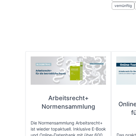
vernünftig
Arbeitsrecht+
Onlin
Normensammlung
f
Die Normensammlung Arbeitsrecht+
ist wieder topaktuell. Inklusive E-Book
und Online-Datenbank mit über 600
Das prakti