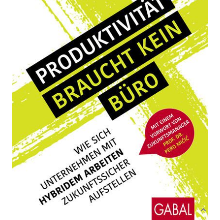
Wie sich Unternehmen mit hybridem Arbeiten
zukunftssicher aufstellen
Von
Teresa Hertwig
Verlag: GABAL
26.04.2022
Buch
224 Seiten
Hardcover
ISBN: 978-3-
96739089-6
Bibliografische Daten
Autor:innenbeschreibung
Produktbeschreibung