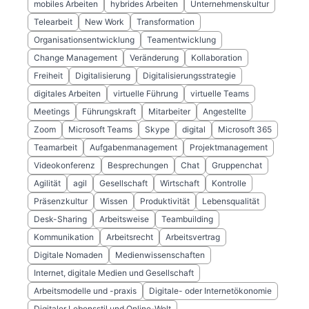
mobiles Arbeiten
hybrides Arbeiten
Unternehmenskultur
Telearbeit
New Work
Transformation
Organisationsentwicklung
Teamentwicklung
Change Management
Veränderung
Kollaboration
Freiheit
Digitalisierung
Digitalisierungsstrategie
digitales Arbeiten
virtuelle Führung
virtuelle Teams
Meetings
Führungskraft
Mitarbeiter
Angestellte
Zoom
Microsoft Teams
Skype
digital
Microsoft 365
Teamarbeit
Aufgabenmanagement
Projektmanagement
Videokonferenz
Besprechungen
Chat
Gruppenchat
Agilität
agil
Gesellschaft
Wirtschaft
Kontrolle
Präsenzkultur
Wissen
Produktivität
Lebensqualität
Desk-Sharing
Arbeitsweise
Teambuilding
Kommunikation
Arbeitsrecht
Arbeitsvertrag
Digitale Nomaden
Medienwissenschaften
Internet, digitale Medien und Gesellschaft
Arbeitsmodelle und -praxis
Digitale- oder Internetökonomie
Digitaler Lebensstil und Online-Welt