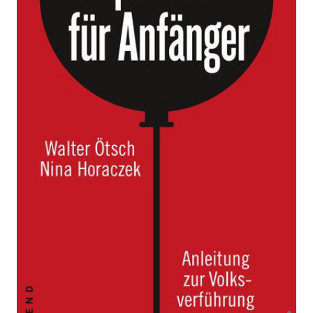
Anleitung zur Volksverführung
Von
Walter Ötsch
,
Nina Horaczek
Verlag: Westend
01.08.2017
Buch
224 Seiten
Klappenbroschur
ISBN: 978-3-86489-
196-0
Bibliografische Daten
Autor:innenbeschreibung