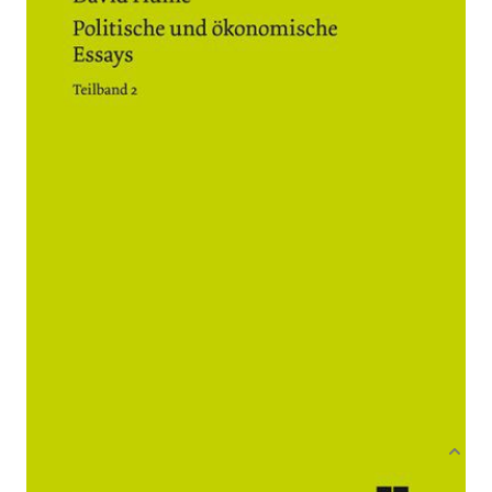
Zur Wunschliste hinzufügen
Von
David Hume
Verlag: Meiner
01.01.1988
Buch
VI, 175 Seiten
festgebunden
ISBN: 978-3-7873-
0773-9
Bibliografische Daten
Autor:innenbeschreibung
Produktbeschreibung