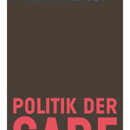
Zur Wunschliste hinzufügen
Für ein anderes Zusammenleben
Von
Adloff
,
Frank
Verlag: Edition Nautilus
10.09.2018
Buch
320 Seiten
Paperback
ISBN: 978-3-96054-
091-5
Bibliografische Daten
Autor:innenbeschreibung