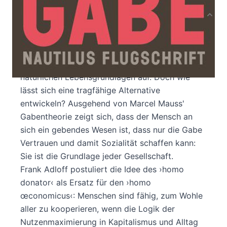
Produktbeschreibung
Die moderne kapitalistische Gesellschaft
produziert Ungerechtigkeit und Ausbeutung
ungeahnten Ausmaßes und zehrt unsere
natürlichen Lebensgrundlagen auf. Doch wie
lässt sich eine tragfähige Alternative
entwickeln? Ausgehend von Marcel Mauss'
Gabentheorie zeigt sich, dass der Mensch an
sich ein gebendes Wesen ist, dass nur die Gabe
Vertrauen und damit Sozialität schaffen kann:
Sie ist die Grundlage jeder Gesellschaft.
Frank Adloff postuliert die Idee des ›homo
donator‹ als Ersatz für den ›homo
œconomicus‹: Menschen sind fähig, zum Wohle
aller zu kooperieren, wenn die Logik der
Nutzenmaximierung in Kapitalismus und Alltag