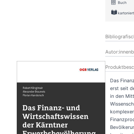
Buch
kartoniert
Bibliografis
Autor:innen
Produktbesc
Das Finanz
erst seit 
in den Mit
Wissenscha
komplexer
Finanzprod
Bevölkerun