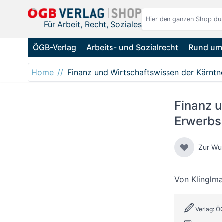
Direkt zum Inhalt
Für Arbeit, Recht, Soziales
ÖGB-Verlag
Arbeits- und Sozialrecht
Rund um 
Home
Finanz und Wirtschaftswissen der Kärnt
Finanz u
Erwerbs
Zur Wu
Von
Klinglma
Verlag: Ö