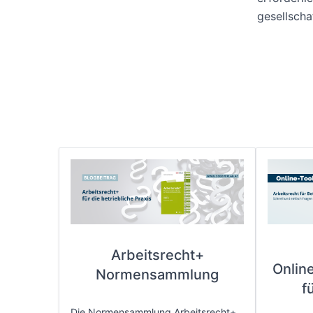
gesellscha
Arbeitsrecht+
Onlin
Normensammlung
f
Die Normensammlung Arbeitsrecht+