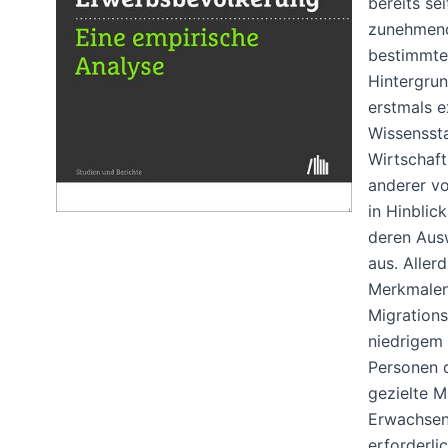
bereits se
zunehmend 
bestimmte
Hintergrun
erstmals e
Wissenssta
Wirtschaft
anderer vo
in Hinbli
deren Aus
aus. Aller
Merkmalen,
Migrations
niedrigem 
Personen d
gezielte M
Erwachsene
erforderli