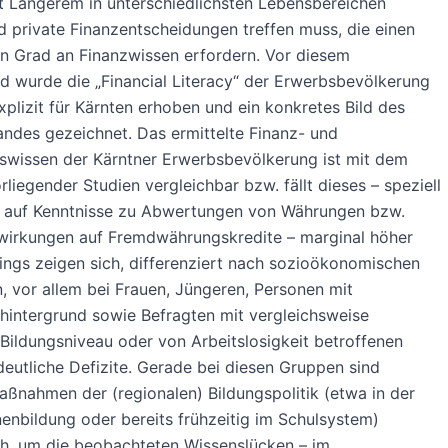
it Längerem in unterschiedlichsten Lebensbereichen
private Finanzentscheidungen treffen muss, die einen
n Grad an Finanzwissen erfordern. Vor diesem
d wurde die „Financial Literacy“ der Erwerbsbevölkerung
xplizit für Kärnten erhoben und ein konkretes Bild des
ndes gezeichnet. Das ermittelte Finanz- und
swissen der Kärntner Erwerbsbevölkerung ist mit dem
rliegender Studien vergleichbar bzw. fällt dieses – speziell
ck auf Kenntnisse zu Abwertungen von Währungen bzw.
wirkungen auf Fremdwährungskredite – marginal höher
dings zeigen sich, differenziert nach sozioökonomischen
 vor allem bei Frauen, Jüngeren, Personen mit
hintergrund sowie Befragten mit vergleichsweise
Bildungsniveau oder von Arbeitslosigkeit betroffenen
eutliche Defizite. Gerade bei diesen Gruppen sind
aßnahmen der (regionalen) Bildungspolitik (etwa in der
nbildung oder bereits frühzeitig im Schulsystem)
ch, um die beobachteten Wissenslücken – im