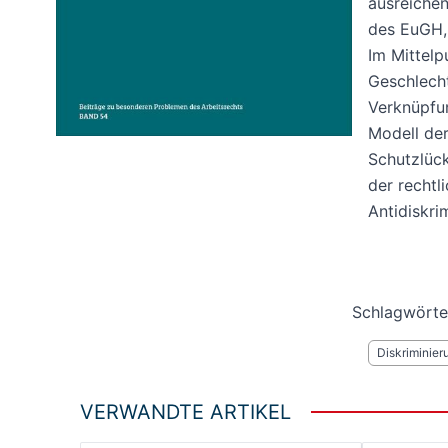
ausreiche
des EuGH,
Im Mittelp
Geschlecht
Verknüpfun
Modell der
Schutzlück
der rechtl
Antidiskri
Schlagwörte
Diskriminier
VERWANDTE ARTIKEL