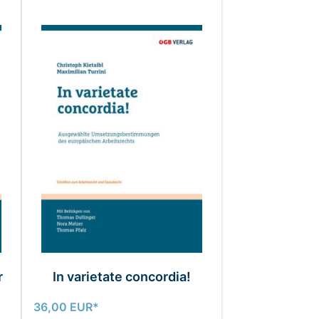
ell überspringen oder direkt zur Karussell-Navigation gehe
r
In varietate concordia!
36,00 EUR