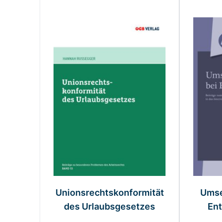
Die Navigation durch die Elemente des Karussell
Drücken Sie, um das Karussell zu überspringen
Unionsrechtskonformität
Umse
des Urlaubsgesetzes
Ent