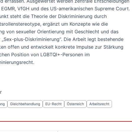
nd erfassen. Ausgewertet werden zentrale Entscheidungen
 EGMR, VfGH und des US-amerikanischen Supreme Court.
unkt steht die Theorie der Diskriminierung durch
srollenstereotype, ergänzt um Konzepte wie die
g von sexueller Orientierung mit Geschlecht und das
 „Sex-plus-Diskriminierung“. Die Arbeit legt bestehende
en offen und entwickelt konkrete Impulse zur Stärkung
ichen Position von LGBTQI+-Personen im
minierungsrecht.
r
ung
Gleichbehandlung
EU-Recht
Österreich
Arbeitsrecht