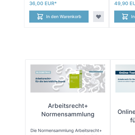
36,00 EUR
49,90 E
In den Warenkorb
I
Arbeitsrecht+
Onlin
Normensammlung
f
Die Normensammlung Arbeitsrecht+