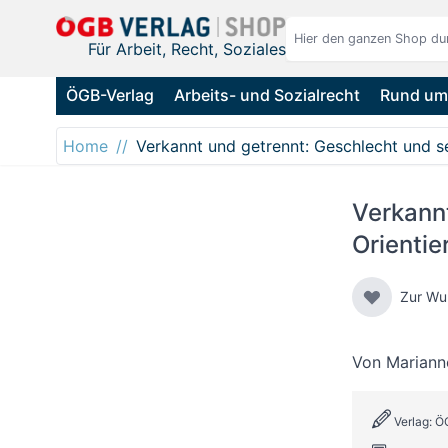
Direkt zum Inhalt
Für Arbeit, Recht, Soziales
ÖGB-Verlag
Arbeits- und Sozialrecht
Rund um 
Home
Verkannt und getrennt: Geschlecht und s
Verkannt
Orienti
Zur Wu
Von
Mariann
Verlag: Ö