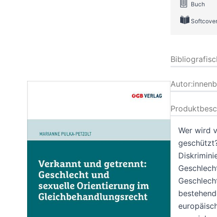
Buch
Softcove
Bibliografis
Autor:innen
Produktbesc
Wer wird v
geschützt?
Diskrimini
Geschlecht
Geschlecht
bestehend
europäisch