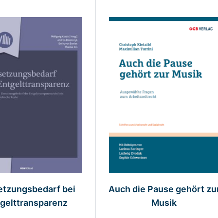
s ist mit der Tabulatortaste möglich. Sie können das Karuss
tzungsbedarf bei
Auch die Pause gehört zu
gelttransparenz
Musik