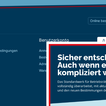
Online bes
Benutzerkonto
bedingungen
Anmelden / Registrieren
Bestellungen
Adressbuch
Warenkorb