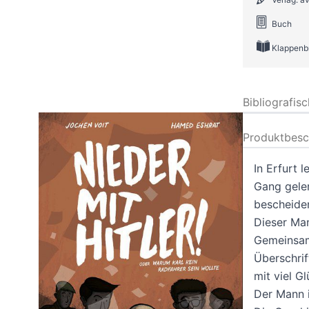
Buch
Klappenb
Bibliografis
Produktbesc
In Erfurt 
Gang geler
bescheide
Dieser Man
Gemeinsam 
Überschrif
mit viel G
Der Mann i