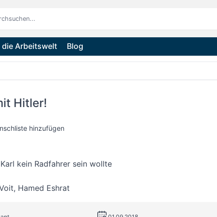
die Arbeitswelt
Blog
it Hitler!
nschliste hinzufügen
arl kein Radfahrer sein wollte
Voit
,
Hamed Eshrat
vant
01.09.2018