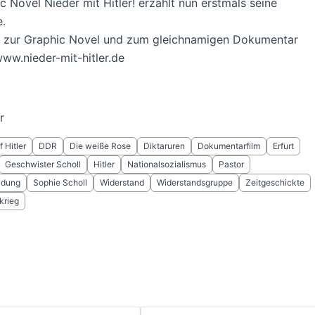
c Novel Nieder mit Hitler! erzählt nun erstmals seine
.
s zur Graphic Novel und zum gleichnamigen Dokumentar
www.nieder-mit-hitler.de
r
f Hitler
DDR
Die weiße Rose
Diktaruren
Dokumentarfilm
Erfurt
Geschwister Scholl
Hitler
Nationalsozialismus
Pastor
ildung
Sophie Scholl
Widerstand
Widerstandsgruppe
Zeitgeschickte
krieg