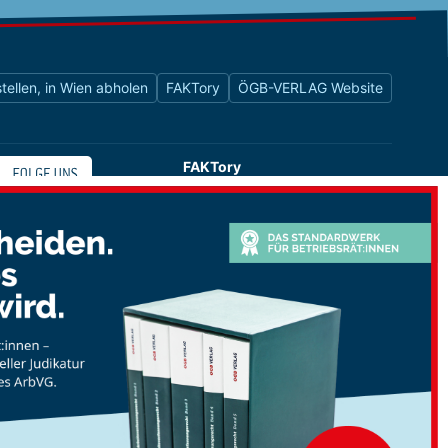
tellen, in Wien abholen
FAKTory
ÖGB-VERLAG Website
FAKTory
Buchhandlung des ÖGB-Verlags
Universitätsstraße 9
1010 Wien
shop@oegbverlag.at
Tel: 01 / 405 49 98 / 99132
Fax: 01 / 405 49 98 / 99136
Öffnungszeiten:
Montag bis Freitag
9:00 - 18:00 Uhr
durchgehend