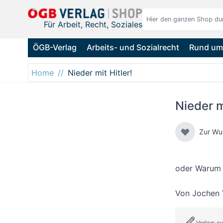
Direkt zum Inhalt
Für Arbeit, Recht, Soziales
ÖGB-Verlag
Arbeits- und Sozialrecht
Rund um 
Home
Nieder mit Hitler!
Nieder m
Zur Wu
oder Warum K
Von
Jochen 
Verlag: a