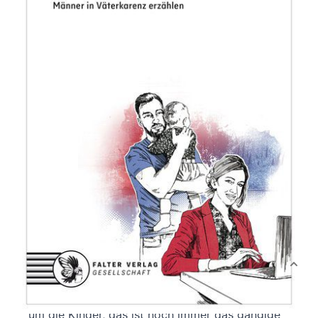
50 beruflich erfolgreiche Frauen und Männer in
Väterkarenz erzählen
Von
Verena Florian
Verlag: Falter
29.04.2019
Buch
264 Seiten
Hardcover
ISBN: 978-3-85439-
634-5
Bibliografische Daten
Produktbeschreibung
Der Mann arbeitet und die Frau kümmert sich
um die Kinder, das ist noch immer das gängige