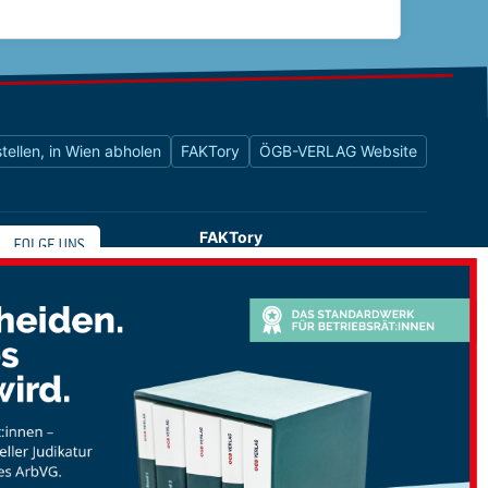
tellen, in Wien abholen
FAKTory
ÖGB-VERLAG Website
FAKTory
Buchhandlung des ÖGB-Verlags
Universitätsstraße 9
1010 Wien
shop@oegbverlag.at
Tel: 01 / 405 49 98 / 99132
Fax: 01 / 405 49 98 / 99136
Öffnungszeiten:
Montag bis Freitag
9:00 - 18:00 Uhr