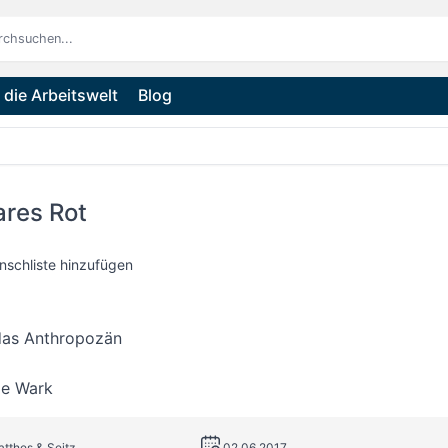
die Arbeitswelt
Blog
ares Rot
nschliste hinzufügen
 das Anthropozän
e Wark
atthes & Seitz
02.06.2017