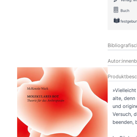
Buch
festgebu
Bibliografis
Autor:innen
Produktbesc
»Vielleich
alte, denn 
und origin
Versuch, d
beenden, 