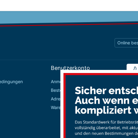
Online bes
Benutzerkonto
bedingungen
Anmelden / Registrieren
Bestellungen
Adressbuch
Warenkorb