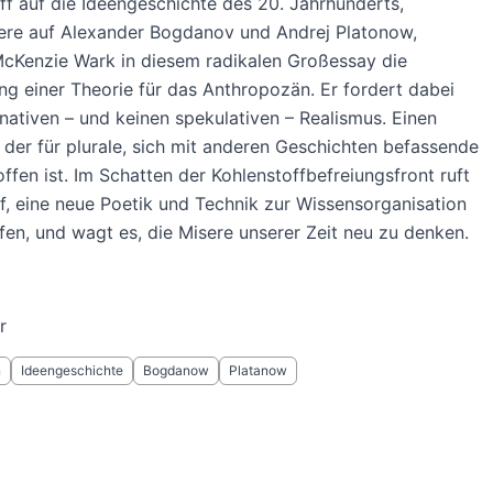
ff auf die Ideengeschichte des 20. Jahrhunderts,
ere auf Alexander Bogdanov und Andrej Platonow,
McKenzie Wark in diesem radikalen Großessay die
g einer Theorie für das Anthropozän. Er fordert dabei
rnativen – und keinen spekulativen – Realismus. Einen
 der für plurale, sich mit anderen Geschichten befassende
offen ist. Im Schatten der Kohlenstoffbefreiungsfront ruft
f, eine neue Poetik und Technik zur Wissensorganisation
fen, und wagt es, die Misere unserer Zeit neu zu denken.
r
n
Ideengeschichte
Bogdanow
Platanow