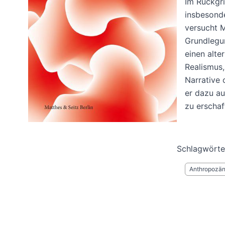
Im Rückgri
insbesond
versucht 
Grundlegun
einen alte
Realismus,
Narrative 
er dazu au
zu erschaf
Schlagwörte
Anthropozä