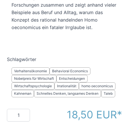
Forschungen zusammen und zeigt anhand vieler
Beispiele aus Beruf und Alltag, warum das
Konzept des rational handelnden Homo
oeconomicus ein fataler Irrglaube ist.
Schlagwörter
Verhaltensökonomie
Behavioral Economics
Nobelpreis für Wirtschaft
Entscheidungen
Wirtschaftspsychologie
Irrationalität
homo oeconomicus
Kahneman
Schnelles Denken, langsames Denken
Taleb
18,50 EUR
Menge