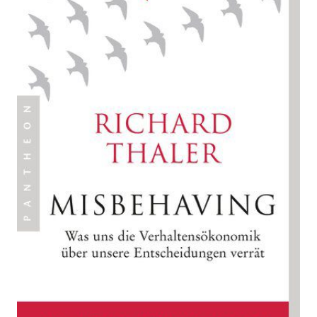
Zur Wunschliste hinzufügen
Was uns die Verhaltensökonomik über unsere
Entscheidungen verrät
Von
Richard Thaler
Verlag: Pantheon
27.05.2019
Buch
512 Seiten
Klappenbroschur
ISBN: 978-3-570-
55401-2
Bibliografische Daten
Autor:innenbeschreibung