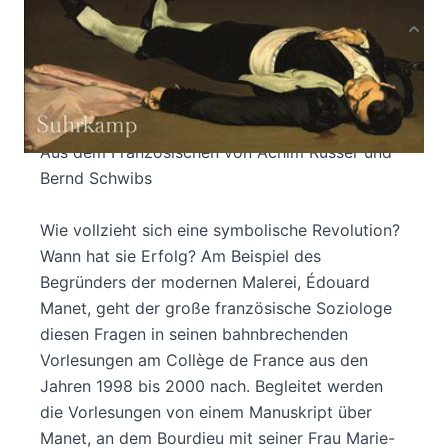
Produktbeschreibung
Vorlesungen am Collège de France 1998-2000
Mit einem unvollendeten Buchmanuskript von
Pierre und Marie-Claire Bourdieu
Aus dem Französischen von Achim Russer und
Bernd Schwibs
Wie vollzieht sich eine symbolische Revolution?
Wann hat sie Erfolg? Am Beispiel des
Begründers der modernen Malerei, Édouard
Manet, geht der große französische Soziologe
diesen Fragen in seinen bahnbrechenden
Vorlesungen am Collège de France aus den
Jahren 1998 bis 2000 nach. Begleitet werden
die Vorlesungen von einem Manuskript über
Manet, an dem Bourdieu mit seiner Frau Marie-