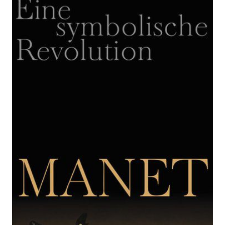
Zur Wunschliste hinzufügen
Eine symbolische Revolution
Von
Bourdieu Pierre
Verlag: Suhrkamp
03.12.2015
Buch
921 Seiten
festgebunden mit
ISBN: 978-3-518-
Schutzumschlag
58680-8
Bibliografische Daten
Autor:innenbeschreibung