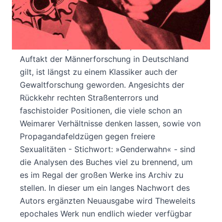
Klaus Theweleits große Untersuchung über die
sexuelle, psychologische und soziopolitische
Vorgeschichte des Nationalsozialismus in der
Weimarer Republik. Das Werk, das für viele als
Auftakt der Männerforschung in Deutschland
gilt, ist längst zu einem Klassiker auch der
Gewaltforschung geworden. Angesichts der
Rückkehr rechten Straßenterrors und
faschistoider Positionen, die viele schon an
Weimarer Verhältnisse denken lassen, sowie von
Propagandafeldzügen gegen freiere
Sexualitäten - Stichwort: »Genderwahn« - sind
die Analysen des Buches viel zu brennend, um
es im Regal der großen Werke ins Archiv zu
stellen. In dieser um ein langes Nachwort des
Autors ergänzten Neuausgabe wird Theweleits
epochales Werk nun endlich wieder verfügbar