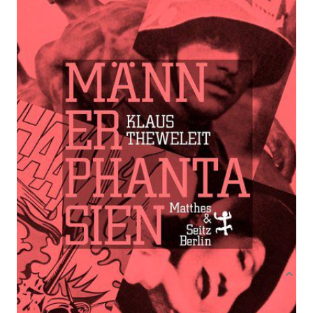
Zur Wunschliste hinzufügen
Von
Klaus Theweleit
Verlag: Matthes & Seitz
29.11.2019
Buch
1278 Seiten
gebunden mit
ISBN: 978-3-95757-
Schutzumschlag
759-7
Bibliografische Daten
Autor:innenbeschreibung
Produktbeschreibung
Vor 40 Jahren erschien mit Männerphantasien