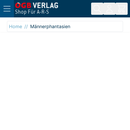
Direkt zum Inhalt
Home
Männerphantasien