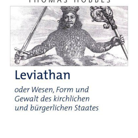
Gewalt des kirchlichen und
bürgerlichen Staates
Zur Wunschliste hinzufügen
Von
Thomas Hobbes
Verlag: Hirzel
02.10.2012
Buch
317 Seiten
festgebunden
ISBN: 978-3-7776-
2257-6
Bibliografische Daten