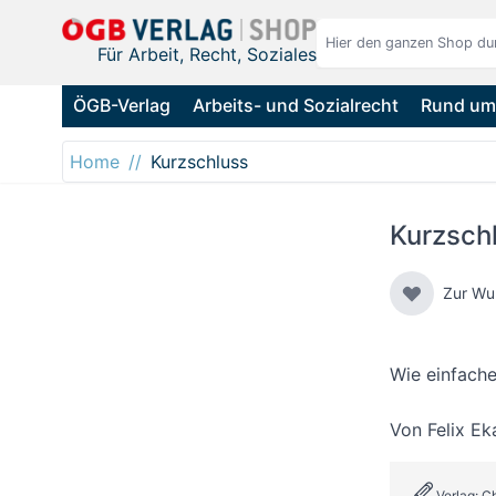
Direkt zum Inhalt
Für Arbeit, Recht, Soziales
ÖGB-Verlag
Arbeits- und Sozialrecht
Rund um 
Home
Kurzschluss
Kurzsch
Zur Wu
Wie einfach
Von
Felix Ek
Verlag: C