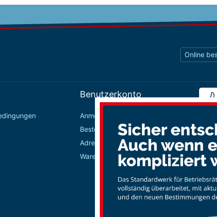
Online bes
Benutzerkonto
bedingungen
Anmelden / Registrieren
Bestellungen
Adressbuch
Warenkorb