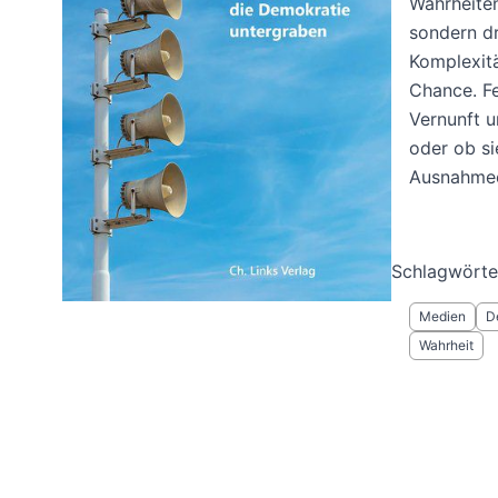
Wahrheiten
sondern dr
Komplexitä
Chance. Fe
Vernunft u
oder ob si
Ausnahmee
Schlagwörte
Medien
D
Wahrheit