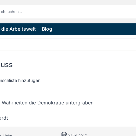
die Arbeitswelt
Blog
luss
nschliste hinzufügen
e Wahrheiten die Demokratie untergraben
ardt
h. Links
04.10.2017