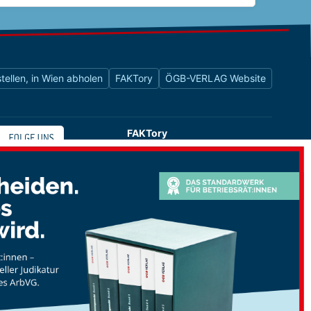
tellen, in Wien abholen
FAKTory
ÖGB-VERLAG Website
FAKTory
Buchhandlung des ÖGB-Verlags
Universitätsstraße 9
1010 Wien
shop@oegbverlag.at
Tel: 01 / 405 49 98 / 99132
Fax: 01 / 405 49 98 / 99136
Öffnungszeiten:
Montag bis Freitag
9:00 - 18:00 Uhr
durchgehend