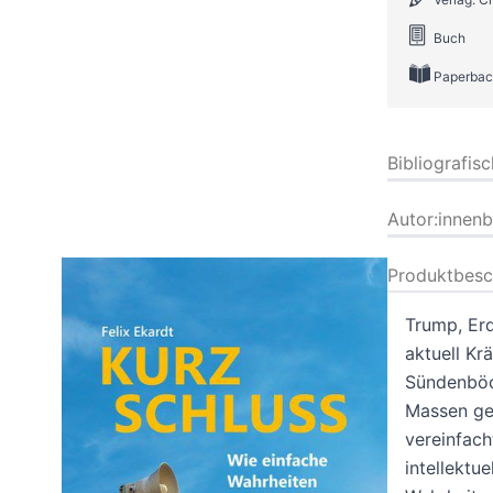
Buch
Paperbac
Bibliografis
Autor:innen
Produktbesc
Trump, Erd
aktuell Kr
Sündenböck
Massen geh
vereinfach
intellektu