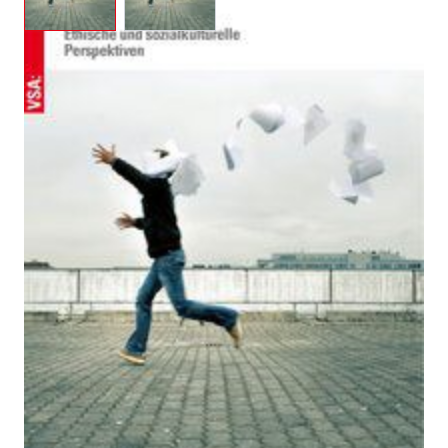
Kranke Arbeitswelt
Zur Wunschliste hinzufügen
Ethische und sozialkulturelle Perspektiven
Von
Wolfgang Hien
Verlag: VSA
01.02.2016
Buch
192 Seiten
Paperback
ISBN: 978-3-
89965703-6