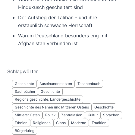
Hindukusch gescheitert sind
Der Aufstieg der Taliban - und ihre
erstaunlich schwache Herrschaft
Warum Deutschland besonders eng mit
Afghanistan verbunden ist
Schlagwörter
Geschichte
Auseinandersetzen
Taschenbuch
Sachbücher
Geschichte
Regionalgeschichte, Ländergeschichte
Geschichte des Nahen und Mittleren Ostens
Geschichte
Mittlerer Osten
Politik
Zentralasien
Kultur
Sprachen
Ethnien
Religionen
Clans
Moderne
Tradition
Bürgerkrieg