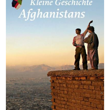
Von
Conrad Schetter
Verlag: C.H.Beck
17.02.2022
Buch
175 Seiten
Paperback
ISBN: 978-3-406-
78487-3
Bibliografische Daten
Autor:innenbeschreibung
Produktbeschreibung
DAS MAßGEBLICHE BUCH ZUR GESCHICHTE