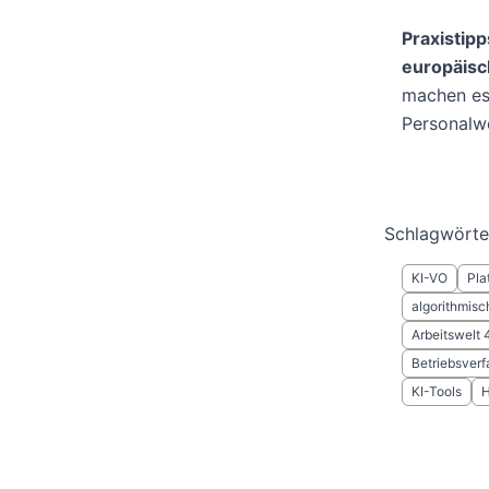
Praxistip
europäis
machen es 
Personalw
Schlagwörte
KI-VO
Pla
algorithmis
Arbeitswelt 
Betriebsver
KI-Tools