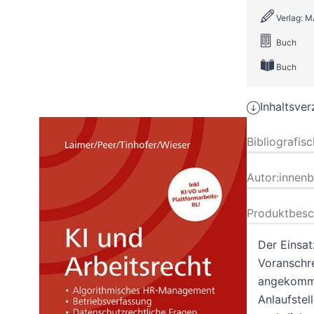
Verlag: 
Buch
Buch
Inhaltsver
Bibliografis
Autor:innen
Produktbesc
Der Einsat
Voranschre
angekomme
Anlaufstel