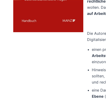
rechtlic
wollen. Da
auf Arbe
Die Autore
Digitalisi
einen p
Arbeits
einzuord
Hinweis
sollten
und rec
eine Da
Ebene