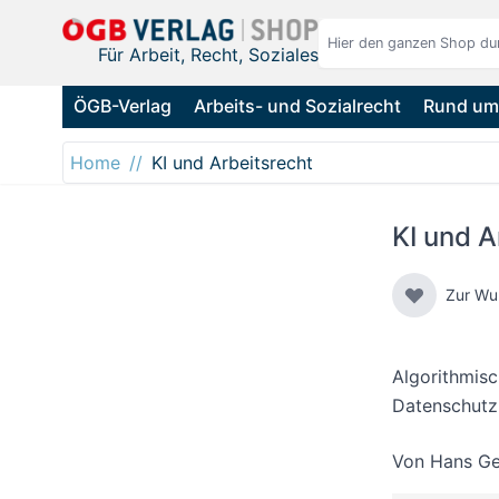
Direkt zum Inhalt
Für Arbeit, Recht, Soziales
ÖGB-Verlag
Arbeits- und Sozialrecht
Rund um 
Home
KI und Arbeitsrecht
KI und A
Zur Wu
Algorithmis
Datenschutzr
Von
Hans Ge