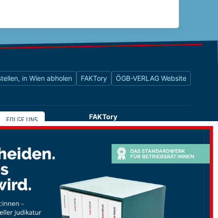
tellen, in Wien abholen
FAKTory
ÖGB-VERLAG Website
FAKTory
Buchhandlung des ÖGB-Verlags
Universitätsstraße 9
1010 Wien
shop@oegbverlag.at
Tel: 01 / 405 49 98 / 99132
Fax: 01 / 405 49 98 / 99136
Öffnungszeiten:
Montag bis Freitag