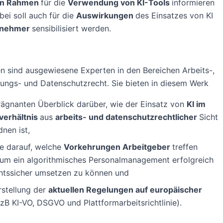
hen Rahmen
für die
Verwendung von KI-Tools
informieren
bei soll auch für die
Auswirkungen
des Einsatzes von KI
itnehmer
sensibilisiert werden.
n sind ausgewiesene Experten in den Bereichen Arbeits-,
erungs- und Datenschutzrecht. Sie bieten in diesem Werk
rägnanten Überblick darüber, wie der Einsatz von
KI im
verhältnis
aus
arbeits- und datenschutzrechtlicher
Sicht
nen ist,
e darauf, welche
Vorkehrungen Arbeitgeber
treffen
, um ein algorithmisches Personalmanagement erfolgreich
htssicher umsetzen zu können und
rstellung der
aktuellen Regelungen auf europäischer
(zB KI-VO, DSGVO und Plattformarbeitsrichtlinie).