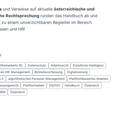
ps
und Verweise auf aktuelle
österreichische und
che Rechtsprechung
runden das Handbuch ab und
zu einem unverzichtbaren Begleiter im Bereich
esen und HR!
r
ttformarbeits-RL
Datenschutz
Arbeitsrecht
Künstliche Intelligenz
ches HR-Management
Betriebsverfassung
Digitalisierung
4.0
algorithmisches Personal-Management
Plattformbasiertes Arbeiten
fassungsrecht
Plattformarbeit
DSGVO
Handbuch
Österreich
HRM
Österreich