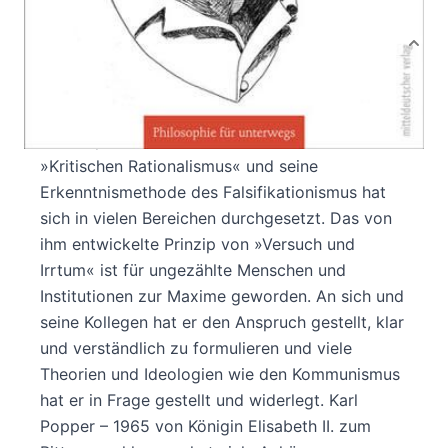
Produktbeschreibung
Der in Wien geborene Sir Karl Raimund Popper
(1902–1994) zählt zu den bedeutendsten
Philosophen der Neuzeit. Er ist der Erfinder des
»Kritischen Rationalismus« und seine
Erkenntnismethode des Falsifikationismus hat
sich in vielen Bereichen durchgesetzt. Das von
ihm entwickelte Prinzip von »Versuch und
Irrtum« ist für ungezählte Menschen und
Institutionen zur Maxime geworden. An sich und
seine Kollegen hat er den Anspruch gestellt, klar
und verständlich zu formulieren und viele
Theorien und Ideologien wie den Kommunismus
hat er in Frage gestellt und widerlegt. Karl
Popper – 1965 von Königin Elisabeth II. zum