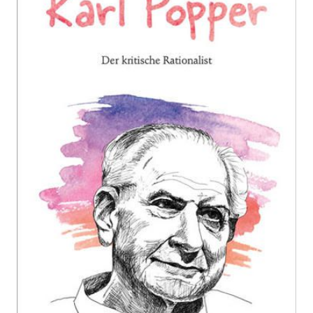
Zur Wunschliste hinzufügen
Der kritische Rationalist
Von
Florian Russi
Verlag: Mitteldeutscher
01.05.2020
Verlag
Buch
48 Seiten
Paperback
ISBN: 978-3-96311-
366-6
Bibliografische Daten
Autor:innenbeschreibung