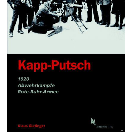
1920 - Abwehrkämpfe - Rote-Ruhrarmee
Von
Klaus Gietinger
Verlag: Schmetterling
03.02.2020
Buch
330 Seiten
Paperback
ISBN: 978-3-89657-
177-9
Leseprobe_Gietinger_Kapp-Putsch
Bibliografische Daten
Autor:innenbeschreibung
Produktbeschreibung