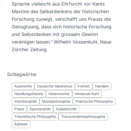
Sprache vielleicht aus Ehrfurcht vor Kants
Maxime des Selbstdenkens der historischen
Forschung zuneigt, verschafft uns Prauss die
Genugtuung, dass sich historische Forschung
und Selbstdenken mit grossem Gewinn
vereinigen lassen." Wilhelm Vossenkuhl, Neue
Zürcher Zeitung
Schlagwörter
Autonomie
Deutscher Idealismus
Freiheit
Handeln
Handlungstheorie
Heteronomie
Immanuel Kant
Intentionalität
Moralphilosophie
Praktische Philosophie
Praxis
Spontaneität
Subjektivität
Theoretische Philosophie
Transzendentalphilosophie
Ästhetik