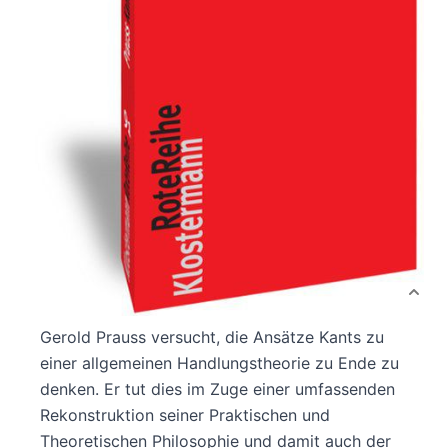
Verlag: Vittorio
01.11.2016
Klostermann
Buch
338 Seiten
Paperback
ISBN: 978-3-465-
04296-9
Bibliografische Daten
Autor:innenbeschreibung
Produktbeschreibung
Gerold Prauss versucht, die Ansätze Kants zu
einer allgemeinen Handlungstheorie zu Ende zu
denken. Er tut dies im Zuge einer umfassenden
Rekonstruktion seiner Praktischen und
Theoretischen Philosophie und damit auch der