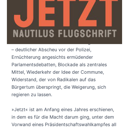
Der Kommentar des Unsichtbaren Komitees zu
den aktuellen Protestbewegungen in Frankreich
»Jetzt« ist ein Interventionstext. Er hat sich
aufgedrängt, da die wesentlichen Vorhersagen
des Unsichtbaren Komitees nun eingetreten sind
– deutlicher Abscheu vor der Polizei,
Ernüchterung angesichts ermüdender
Parlamentsdebatten, Blockade als zentrales
Mittel, Wiederkehr der Idee der Commune,
Widerstand, der von Radikalen auf das
Bürgertum überspringt, die Weigerung, sich
regieren zu lassen.
»Jetzt« ist am Anfang eines Jahres erschienen,
in dem es für die Macht darum ging, unter dem
Vorwand eines Präsidentschaftswahlkampfes all