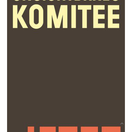
Zur Wunschliste hinzufügen
Von
Unsichtbares Komitee
Verlag: Edition Nautilus
27.09.2017
Buch
128 Seiten
Paperback
ISBN: 978-3-96054-
061-8
Bibliografische Daten
Autor:innenbeschreibung
Produktbeschreibung