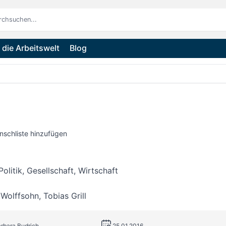
die Arbeitswelt
Blog
nschliste hinzufügen
olitik, Gesellschaft, Wirtschaft
 Wolffsohn
,
Tobias Grill
arbara Budrich
25.01.2016