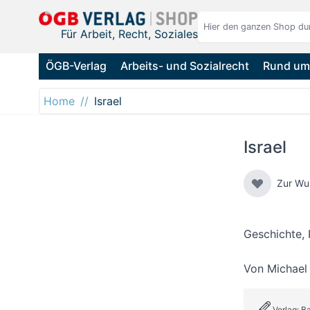
Direkt zum Inhalt
Für Arbeit, Recht, Soziales
ÖGB-Verlag
Arbeits- und Sozialrecht
Rund um 
Home
Israel
Israel
Zur Wu
Geschichte, P
Von
Michael
Verlag: B