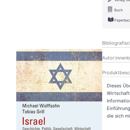
Buch
Paperbac
Bibliografis
Autor:innen
Produktbesc
Dieses Übe
Wirtschaft
Informatio
Einführung
die sich mi