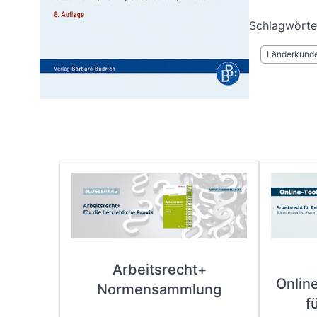
Schlagwörte
Länderkunde
Arbeitsrecht+
Onlin
Normensammlung
f