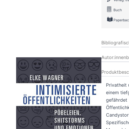
Buch
Paperbac
Bibliografis
Autor:innen
Produktbesc
Privatheit 
einem tief
gefährdet 
Öffentlich
Candystorm
Spezifisc