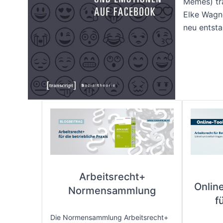
Memes) tr
Elke Wagne
neu entsta
Arbeitsrecht+
Onlin
Normensammlung
f
Die Normensammlung Arbeitsrecht+