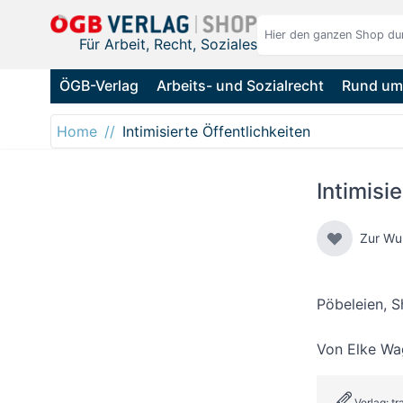
Direkt zum Inhalt
Für Arbeit, Recht, Soziales
ÖGB-Verlag
Arbeits- und Sozialrecht
Rund um 
Home
Intimisierte Öffentlichkeiten
Intimisi
Zur Wu
Pöbeleien, 
Von
Elke Wa
Verlag: tr