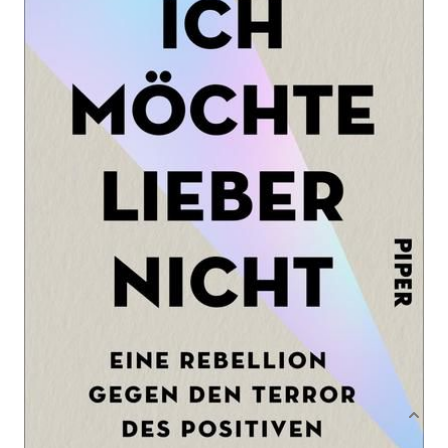
Eine Rebellion gegen den Terror des Positiven
Von
Juliane Marie Schreiber
Verlag: Piper
10.03.2022
Buch
208 Seiten
Softcover
ISBN: 978-3-492-
06284-8
Bibliografische Daten
Autor:innenbeschreibung
Produktbeschreibung