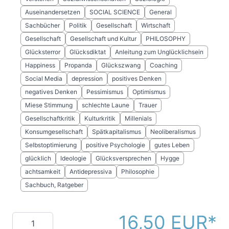
Auseinandersetzen
SOCIAL SCIENCE
General
Sachbücher
Politik
Gesellschaft
Wirtschaft
Gesellschaft
Gesellschaft und Kultur
PHILOSOPHY
Glücksterror
Glücksdiktat
Anleitung zum Unglücklichsein
Happiness
Propanda
Glückszwang
Coaching
Social Media
depression
positives Denken
negatives Denken
Pessimismus
Optimismus
Miese Stimmung
schlechte Laune
Trauer
Gesellschaftkritik
Kulturkritik
Millenials
Konsumgesellschaft
Spätkapitalismus
Neoliberalismus
Selbstoptimierung
positive Psychologie
gutes Leben
glücklich
Ideologie
Glücksversprechen
Hygge
achtsamkeit
Antidepressiva
Philosophie
Sachbuch, Ratgeber
16,50 EUR
Menge