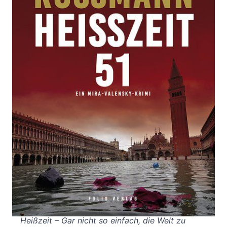
Ein Mira-Valensky-Krimi
Von
Eva Rossmann
Verlag: Folio
20.08.2019
Buch
288 Seiten
gebunden mit
ISBN: 978-3-85256-
Schutzumschlag
789-1
Bibliografische Daten
Autor:innenbeschreibung
Produktbeschreibung
Heißzeit – Gar nicht so einfach, die Welt zu