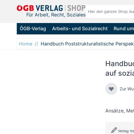
Direkt zum Inhalt
Für Arbeit, Recht, Soziales
ÖGB-Verlag
Arbeits- und Sozialrecht
Rund um 
Home
Handbuch Poststrukturalistische Perspe
Handbuc
auf soz
Zur Wu
Ansätze, Me
Verlag: tr