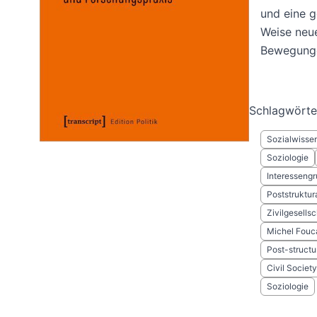
und eine g
Weise neue
Bewegunge
Schlagwörte
Sozialwissen
Soziologie
Interesseng
Poststruktur
Zivilgesellsc
Michel Fouc
Post-structu
Civil Society
Soziologie