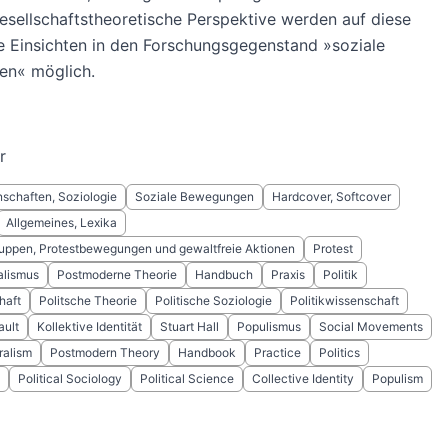
esellschaftstheoretische Perspektive werden auf diese
 Einsichten in den Forschungsgegenstand »soziale
n« möglich.
r
schaften, Soziologie
Soziale Bewegungen
Hardcover, Softcover
Allgemeines, Lexika
ruppen, Protestbewegungen und gewaltfreie Aktionen
Protest
alismus
Postmoderne Theorie
Handbuch
Praxis
Politik
haft
Politsche Theorie
Politische Soziologie
Politikwissenschaft
ault
Kollektive Identität
Stuart Hall
Populismus
Social Movements
ralism
Postmodern Theory
Handbook
Practice
Politics
Political Sociology
Political Science
Collective Identity
Populism