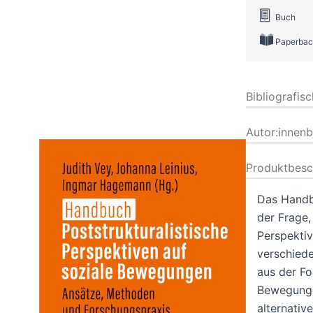
Buch
Paperbac
Bibliografis
Autor:innen
Produktbesc
Das Handb
der Frage,
Perspektiv
verschiede
aus der Fo
Bewegunge
alternativ