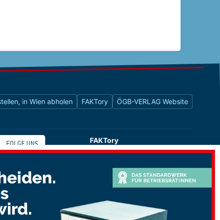
tellen, in Wien abholen
FAKTory
ÖGB-VERLAG Website
FAKTory
Buchhandlung des ÖGB-Verlags
Universitätsstraße 9
1010 Wien
shop@oegbverlag.at
Tel: 01 / 405 49 98 / 99132
Fax: 01 / 405 49 98 / 99136