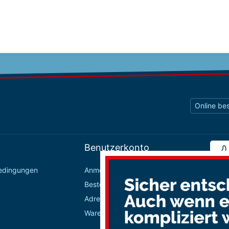
Online bes
Benutzerkonto
bedingungen
Anmelden / Registrieren
Bestellungen
Adressbuch
Warenkorb