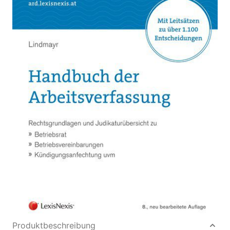
Rechtsgrundlagen und Judikaturübersicht zu
Betriebsrat, Betriebsvereinbarungen,
Kündigungsanfechtung uvm.
Von
Lindmayr Manfred
Verlag: LexisNexis
16.06.2015
Buch
584 Seiten
kartoniert
ISBN: 978-3-7007-
6148-8
Bibliografische Daten
Autor:innenbeschreibung
Produktbeschreibung