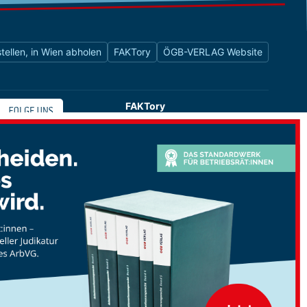
tellen, in Wien abholen
FAKTory
ÖGB-VERLAG Website
FAKTory
Buchhandlung des ÖGB-Verlags
Universitätsstraße 9
1010 Wien
shop@oegbverlag.at
Tel: 01 / 405 49 98 / 99132
Fax: 01 / 405 49 98 / 99136
Öffnungszeiten:
Montag bis Freitag
9:00 - 18:00 Uhr
durchgehend