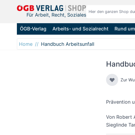
Direkt zum Inhalt
Für Arbeit, Recht, Soziales
ÖGB-Verlag
Arbeits- und Sozialrecht
Rund um 
Home
Handbuch Arbeitsunfall
Handbuc
Zur Wu
Prävention 
Von
Robert A
Sieglinde T