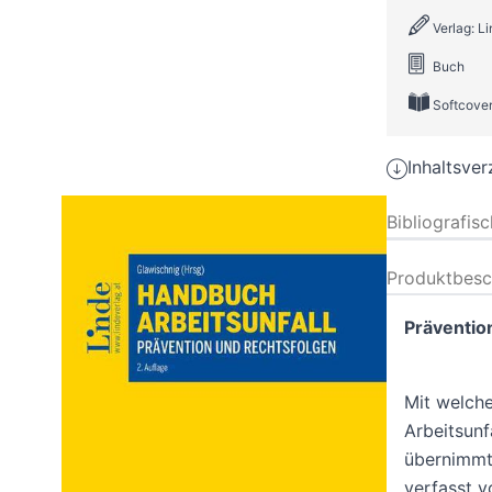
Verlag: L
Buch
Softcove
Inhaltsver
Bibliografis
Produktbesc
Präventio
Mit welche
Arbeitsunf
übernimmt 
verfasst 