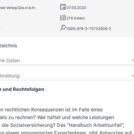
inde Verlag Ges.m.b.H.
07.05.2020
276 Seiten
r
ISBN: 978-3-70733906-2
zeichnis
che Daten
hreibung
n und Rechtsfolgen
n rechtlichen Konsequenzen ist im Falle eines
alls zu rechnen? Wer haftet und welche Leistungen
die Sozialversicherung? Das ”Handbuch Arbeitsunfall“,
von einem renommierten Expertenteam, gibt Antworten auf