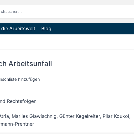
die Arbeitswelt
Blog
h Arbeitsunfall
nschliste hinzufügen
und Rechtsfolgen
tria
,
Marlies Glawischnig
,
Günter Kegelreiter
,
Pilar Koukol
,
armann-Prentner