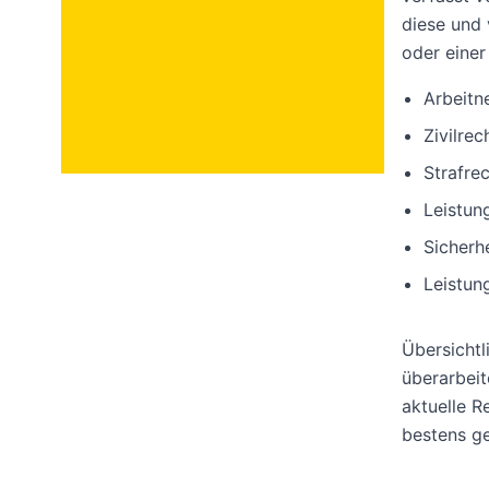
diese und 
oder einer
Arbeitn
Zivilrec
Strafrec
Leistun
Sicherh
Leistun
Übersichtli
überarbeit
aktuelle R
bestens ge