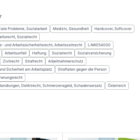
r
iale Probleme, Sozialarbeit
Medizin, Gesundheit
Hardcover, Softcover
eitsrecht, Sozialrecht
z- und Arbeitssicherheitsrecht, Arbeitszeitrecht
LAW054000
Arbeitsunfall
Haftung
Sozialrecht
Sozialversicherung
Zivilrecht
Strafrecht
Arbeitnehmerschutz
nd Sicherheit am Arbeitsplatz
Straftaten gegen die Person
cherungsrecht
Handlungen, Deliktrecht, Schmerzensgeld, Schadensersatz
Österreich