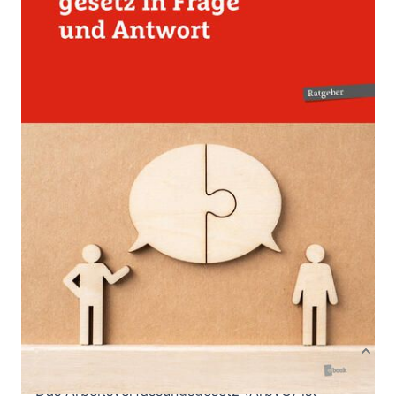
Zur Wunschliste hinzufügen
Von
Gerhard Bremm
Verlag: ÖGB Verlag
27.01.2026
Buch
480 Seiten
Softcover
ISBN: 978-3-99046-
745-9
Bibliografische Daten
Autor:innenbeschreibung
Produktbeschreibung
Das Arbeitsverfassungsgesetz (ArbVG) ist