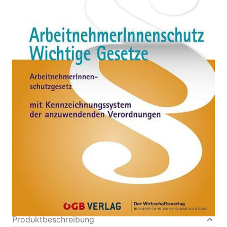
Ausgabe 2026
Von
Wolfgang Adametz
Verlag: ÖGB Verlag
09.02.2026
Buch
400 Seiten
Softcover
ISBN: 978-3-99046-
773-2
Bibliografische Daten
Autor:innenbeschreibung
Produktbeschreibung