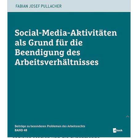
Zur Wunschliste hinzufügen
Von
Fabian Josef Pullacher
Verlag: ÖGB Verlag
17.03.2020
Buch
132 Seiten
Softcover
ISBN: 978-3-99046-
486-1
Bibliografische Daten
Produktbeschreibung
Der zunehmende Anstieg der Nutzung von