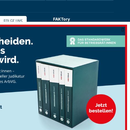
FAKTory
Buchhandlung des ÖGB-Verlags
Universitätsstraße 9
1010 Wien
shop@oegbverlag.at
Tel: 01 / 405 49 98 / 99132
Fax: 01 / 405 49 98 / 99136
Öffnungszeiten:
Montag bis Freitag
9:00 - 18:00 Uhr
durchgehend