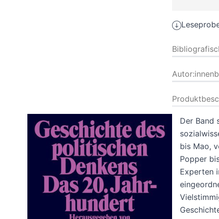
Leseprobe
Bibliografis
Autor:innen
Produktbesc
Der Band s
sozialwiss
bis Mao, 
Popper bis
Experten i
eingeordne
Vielstimmi
Geschicht