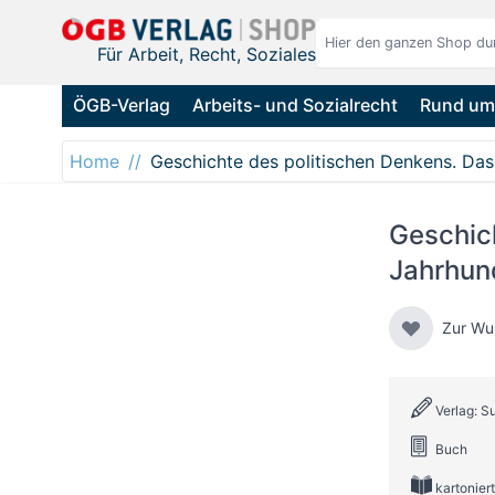
Direkt zum Inhalt
Für Arbeit, Recht, Soziales
ÖGB-Verlag
Arbeits- und Sozialrecht
Rund um 
Home
Geschichte des politischen Denkens. Das
Geschich
Jahrhun
Zur Wu
Verlag: 
Buch
kartoniert