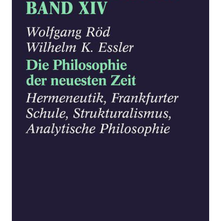
Die Philosophie der neuesten Zeit: Hermeneutik,
Frankfurter Schule, Strukturalismus, Analytische
Philosophie
Von
Wolfgang Röd
,
Wilhelm K. Essler
Verlag: C.H.Beck
15.10.2019
Buch
315 Seiten
Paperback
ISBN: 978-3-
40658756-6
Bibliografische Daten
Autor:innenbeschreibung