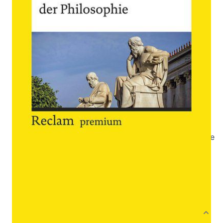
Von
Volker Steenblock
Verlag: Reclam, Philipp
06.11.2019
Buch
504 Seiten
Klappenbroschur
ISBN: 978-3-15-
019634-2
Inhaltsverzeichnis
Leseprobe_Steenblock_Geschichte_der_Philosophie
Bibliografische Daten
Autor:innenbeschreibung
Produktbeschreibung