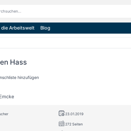
die Arbeitswelt
Blog
en Hass
nschliste hinzufügen
 Emcke
ischer
23.01.2019
272 Seiten