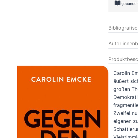
gebunde
Bibliografis
Autor:innen
Produktbesc
Carolin Em
äußert sic
großen The
Demokratie
fragmentie
Zweifel nu
eigenen z
Schattieru
Vielstimmi