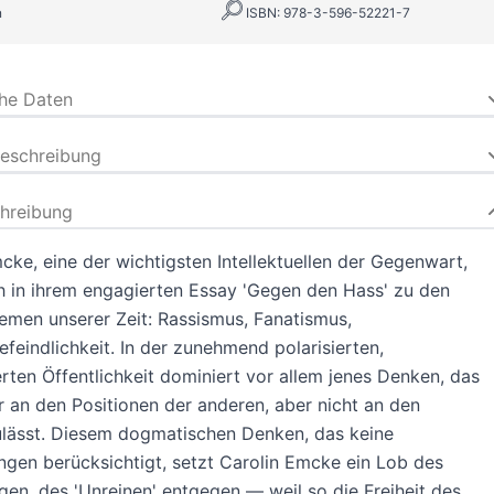
n
ISBN: 978-3-596-52221-7
che Daten
beschreibung
hreibung
cke, eine der wichtigsten Intellektuellen der Gegenwart,
h in ihrem engagierten Essay 'Gegen den Hass' zu den
men unserer Zeit: Rassismus, Fanatismus,
feindlichkeit. In der zunehmend polarisierten,
rten Öffentlichkeit dominiert vor allem jenes Denken, das
r an den Positionen der anderen, aber nicht an den
ulässt. Diesem dogmatischen Denken, das keine
ngen berücksichtigt, setzt Carolin Emcke ein Lob des
gen, des 'Unreinen' entgegen — weil so die Freiheit des