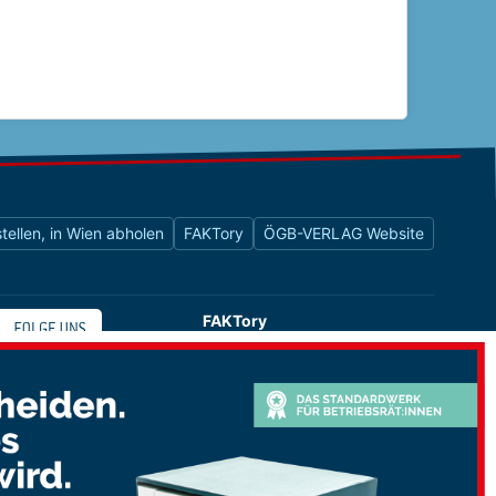
tellen, in Wien abholen
FAKTory
ÖGB-VERLAG Website
FAKTory
Buchhandlung des ÖGB-Verlags
Universitätsstraße 9
1010 Wien
shop@oegbverlag.at
Tel: 01 / 405 49 98 / 99132
Fax: 01 / 405 49 98 / 99136