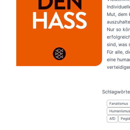
Individuel
Mut, dem H
auszuhalte
Nur so kön
erfolgreic
sind, was 
Für alle,
eine human
verteidige
Schlagwörte
Fanatismus
Humanismu
AfD
Pegi