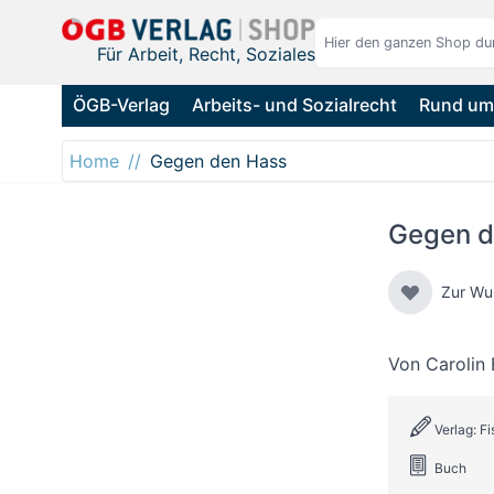
Direkt zum Inhalt
Für Arbeit, Recht, Soziales
ÖGB-Verlag
Arbeits- und Sozialrecht
Rund um 
Home
Gegen den Hass
Gegen d
Zur Wu
Von
Carolin
Verlag: F
Buch