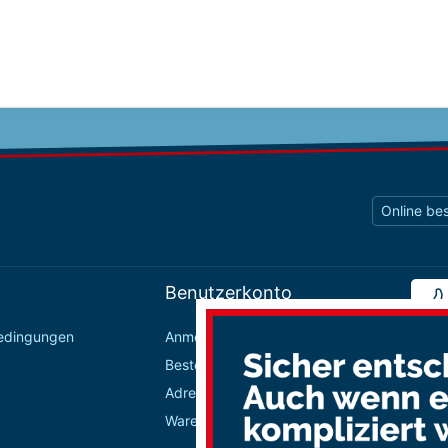
Online bes
Benutzerkonto
bedingungen
Anmelden / Registrieren
Bestellungen
Adressbuch
Warenkorb