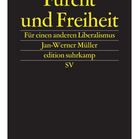
Zur Wunschliste hinzufügen
Für einen anderen Liberalismus
Von
Jan-Werner Müller
Verlag: Suhrkamp
27.10.2019
Buch
171 Seiten
Klappenbroschur
ISBN: 978-3-518-
07513-5
Leseprobe_Mueller_Furcht_und_Freiheit
Bibliografische Daten
Autor:innenbeschreibung