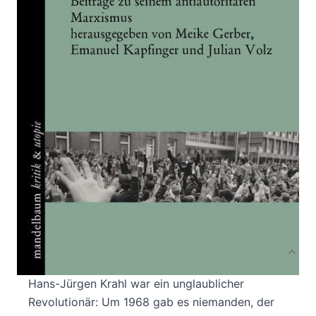
Verlag: Mandelbaum
01.01.2022
Buch
272 Seiten
Klappenbroschur
ISBN: 978-3-85476-
910-1
Leseprobe_Fuer_Hans-Juergen_Krahl
Bibliografische Daten
Autor:innenbeschreibung
Produktbeschreibung
Hans-Jürgen Krahl war ein unglaublicher
Revolutionär: Um 1968 gab es niemanden, der