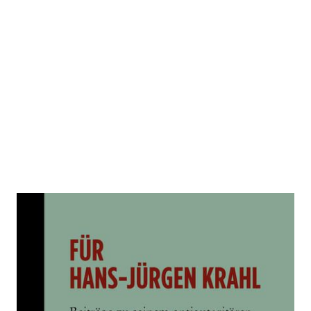
Für Hans-Jürgen Krahl
Zur Wunschliste hinzufügen
Beiträge zu seinem antiautoritären Marxismus