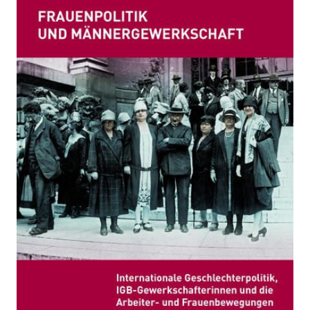
Zur Wunschliste hinzufügen
Internationale Geschlechterpolitik, IGB-
Gewerkschafterinnen und die Arbeiter- und
Frauenbewegungen der Zwischenkriegszeit
Von
Susan Zimmermann
Verlag: Löcker
22.02.2021
Buch
720 Seiten
Klappenbroschur
ISBN: 978-3-99098-
026-2
Bibliografische Daten