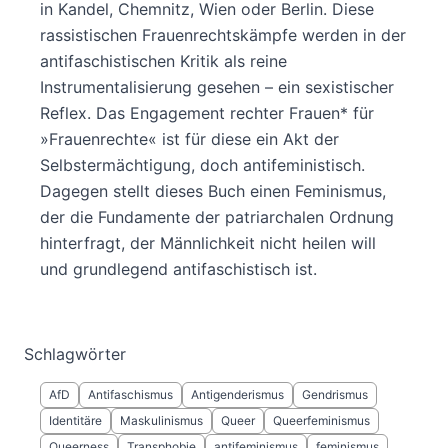
in Kandel, Chemnitz, Wien oder Berlin. Diese
rassistischen Frauenrechtskämpfe werden in der
antifaschistischen Kritik als reine
Instrumentalisierung gesehen – ein sexistischer
Reflex. Das Engagement rechter Frauen* für
»Frauenrechte« ist für diese ein Akt der
Selbstermächtigung, doch antifeministisch.
Dagegen stellt dieses Buch einen Feminismus,
der die Fundamente der patriarchalen Ordnung
hinterfragt, der Männlichkeit nicht heilen will
und grundlegend antifaschistisch ist.
Schlagwörter
AfD
Antifaschismus
Antigenderismus
Gendrismus
Identitäre
Maskulinismus
Queer
Queerfeminismus
Queerness
Transphobie
antifeminismus
feminismus