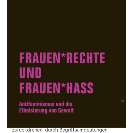
Antifeminismus und die Ethnisierung von Gewalt
Von
Autor*innenkollektiv Fe.In
Verlag: Verbrecher
19.08.2019
Buch
220 Seiten
Paperback
ISBN: 978-3-95732-
410-8
Bibliografische Daten
Produktbeschreibung
Antifeminismus will die Errungenschaften der
(queer)feministischen Bewegungen
zurückdrehen: durch Begriffsumdeutungen,