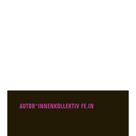
Frauen*rechte und Frauen*hass
Zur Wunschliste hinzufügen