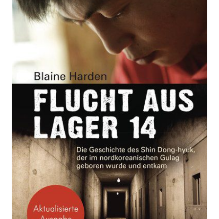
Die Geschichte des Shin Dong-hyuk, der im
nordkoreanischen Gulag geboren wurde und entkam
- Ein SPIEGEL-Buch
Von
Blaine Harden
Verlag: Penguin
08.07.2019
Taschenbuch
272 Seiten
Paperback
ISBN: 978-3-328-
10478-0
Bibliografische Daten
Autor:innenbeschreibung