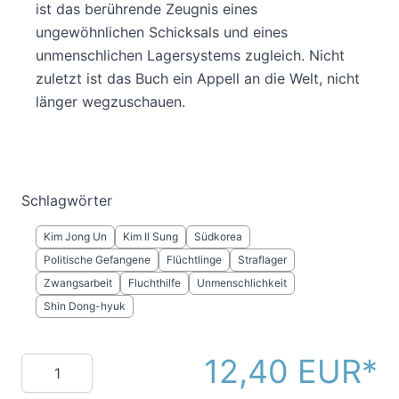
ist das berührende Zeugnis eines
ungewöhnlichen Schicksals und eines
unmenschlichen Lagersystems zugleich. Nicht
zuletzt ist das Buch ein Appell an die Welt, nicht
länger wegzuschauen.
Schlagwörter
Kim Jong Un
Kim Il Sung
Südkorea
Politische Gefangene
Flüchtlinge
Straflager
Zwangsarbeit
Fluchthilfe
Unmenschlichkeit
Shin Dong-hyuk
12,40 EUR
Menge