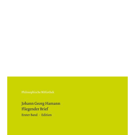
Fliegender Brief 2 Bde.
Zur Wunschliste hinzufügen
Historisch-kritische Ausgabe. Erster Band: Edition;
Zweiter Band: Anhang. Einführung, Kommentar,