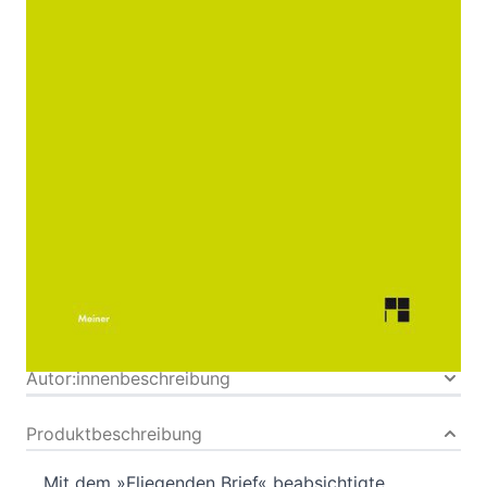
Dokumente
Von
Hamann
,
Johann Georg
Verlag: Meiner
26.01.2018
Buch
640 Seiten
festgebunden
ISBN: 978-3-7873-
3423-0
Bibliografische Daten
Autor:innenbeschreibung
Produktbeschreibung
Mit dem »Fliegenden Brief« beabsichtigte