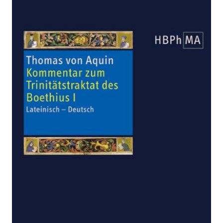
trinitate I. Kommentar zum
Trinitätstraktat des Boethius I
Zur Wunschliste hinzufügen
Lat. /Dt.
Von
Thomas von Aquin
Verlag: Verlag Herder
01.04.2006
Buch
247 Seiten
festgebunden
ISBN: 978-3-451-
28504-2
Bibliografische Daten