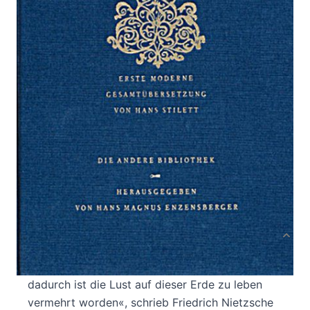
Von
Montaigne
,
Michel de
Verlag: AB - Die Andere
18.07.2016
Bibliothek
Buch
576 Seiten
festgebunden
ISBN: 978-3-8477-
0001-2
Bibliografische Daten
Produktbeschreibung
»Daß ein solcher Mensch geschrieben hat,
dadurch ist die Lust auf dieser Erde zu leben
vermehrt worden«, schrieb Friedrich Nietzsche